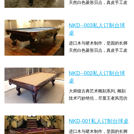
天然白色菱形贝点，真皮手工皮
角选用顶级台湾“佑霖”胶边江西
时间：2019-03-31 16:26:46 点击
优质青石板规格：9尺：
数：3989
2.83*1.53*0.80米 8尺：
NKD--003私人订制台球
2.52*1.40*0.80米 配置...
桌
进口木与硬木制作，坚固的长脚
天然白色菱形贝点，真皮手工皮
角选用顶级台湾“佑霖”胶边江西
时间：2019-03-31 16:25:28 点击
优质青石板规格：9尺：
数：3849
2.83*1.53*0.80米 8尺：
NKD--002私人订制台球
2.52*1.40*0.80米 配置台...
桌
大师级古典艺术雕刻系列, 雕刻
技术巧妙绝伦，尽显王者风范仿
古红樱桃色进口木与硬木制作，
时间：2019-03-31 16:23:50 点击
坚固的长脚，天然白色菱形贝
数：4205
点，真皮手工皮角选用顶级台
NKD-001私人订制台球桌
湾“佑霖”胶边,规格：9
进口木与硬木制作，坚固的长脚
尺:2.83*1.53*0.80米 &nbs...