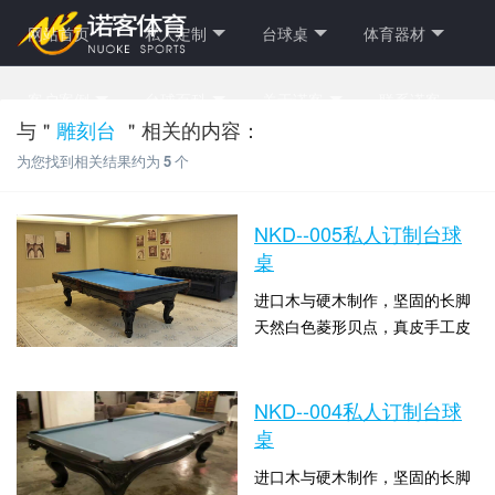
网站首页
私人定制
台球桌
体育器材
客户案例
台球百科
关于诺客
联系诺客
与＂
雕刻台
＂相关的内容：
为您找到相关结果约为
5
个
NKD--005私人订制台球
桌
进口木与硬木制作，坚固的长脚
天然白色菱形贝点，真皮手工皮
角选用顶级台湾“佑霖”胶边江西
时间：2019-03-31 16:28:11 点击
优质青石板规格：9尺：
数：3834
2.83*1.53*0.80米 8尺：
NKD--004私人订制台球
2.52*1.40*0.80米 配置...
桌
进口木与硬木制作，坚固的长脚