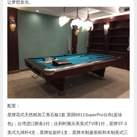
让梦想发光。
配置：
星牌花式天然精加工青石板1套.英国6811SuperPro台布(蓝绿
色)；台湾进口胶条1付；比利时雅乐美美式TV球1付，星牌ST-3
美式九球杆4支，星牌短架杆1支，星牌木制菱形框和木制美式三