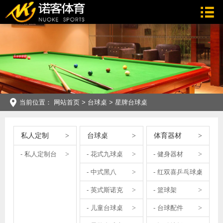
当前位置：
网站首页
>
台球桌
>
星牌台球桌
私人定制
台球桌
体育器材
- 私人定制台
- 花式九球桌
- 健身器材
- 中式黑八
- 红双喜乒乓球桌
- 英式斯诺克
- 篮球架
- 儿童台球桌
- 台球配件