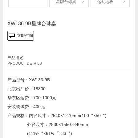
- 星牌台球桌
- 运动地板
XW136-9B星牌台球桌
立即咨询
产品描述
PRODUCT DETAILS
产品型号：XW136-9B
北京出厂价：18800
华东区运费：700-1000元
安装调试费：400元
产品规格：内径尺寸：2540×1270mm(100〞×50〞)
外径尺寸：2830×1550×840mm
(111½〞×61½〞×33〞)