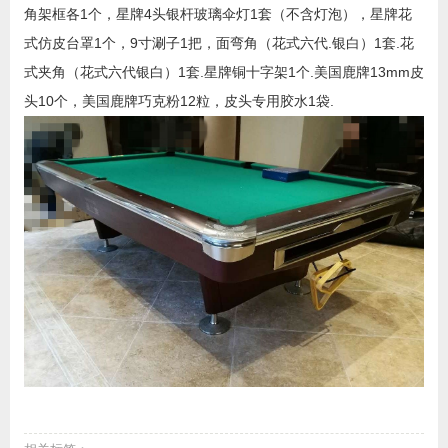
角架框各1个，星牌4头银杆玻璃伞灯1套（不含灯泡），星牌花
式仿皮台罩1个，9寸涮子1把，面弯角（花式六代.银白）1套.花
式夹角（花式六代银白）1套.星牌铜十字架1个.美国鹿牌13mm皮
头10个，美国鹿牌巧克粉12粒，皮头专用胶水1袋.