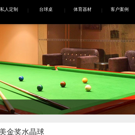
私人定制
台球桌
体育器材
客户案例
美金奖水晶球