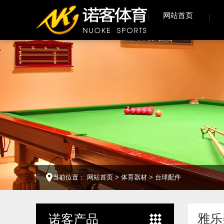
网站首页
当前位置：
网站首页
>
体育器材
>
台球配件
雅乐
诺客产品