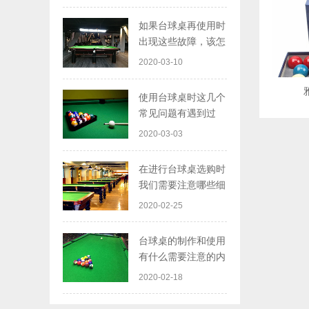
如果台球桌再使用时
出现这些故障，该怎
么办？
2020-03-10
LED灯罩
雅乐美英式银奖球
使用台球桌时这几个
常见问题有遇到过
吗？
2020-03-03
在进行台球桌选购时
我们需要注意哪些细
节点？
2020-02-25
台球桌的制作和使用
有什么需要注意的内
容？
2020-02-18