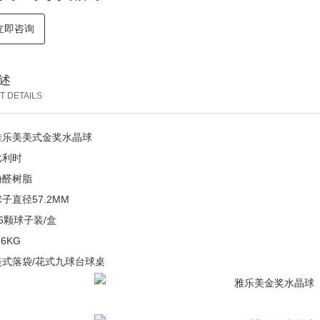
立即咨询
述
 DETAILS
雅乐美美式金奖水晶球
比利时
酚醛树脂
子直径57.2MM
6颗球子装/盒
6KG
美式落袋/花式九球台球桌