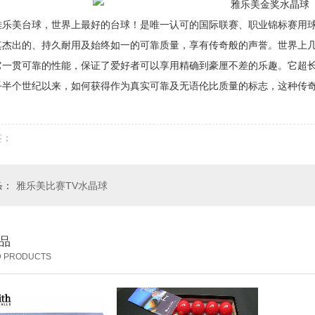
雅乐美台球，世界上最好的台球！是唯一认可的国际联赛、职业锦标赛用
其杰出的、持久耐用及始终如一的可靠质量，享有传奇般的声誉。世界上几
它一贯可靠的性能，保证了爱好者可以享用精确到豪厘不差的乐趣。它超
乎半个世纪以来，如何获得作为真实可靠及无语伦比质量的标志，这种传
签：
条：
雅乐美比赛TV水晶球
品
D PRODUCTS