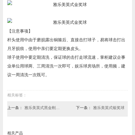
【注意事项】
杆头使用中由于磨损露出铜箍后、直接击打球子，易将球击打出
月牙损痕，使用中亲们要定期更换皮头。
球子使用中要定期清洗，保证球的击打走球流速，掌柜建议企事
业单位用球两、三周清洗一次即可，娱乐球房场所，使用频，建
议一周清洗一次既可。
相关标签：
上一条：
雅乐美英式黑金刚水晶球
下一条：
雅乐美英式银奖球
相关产品