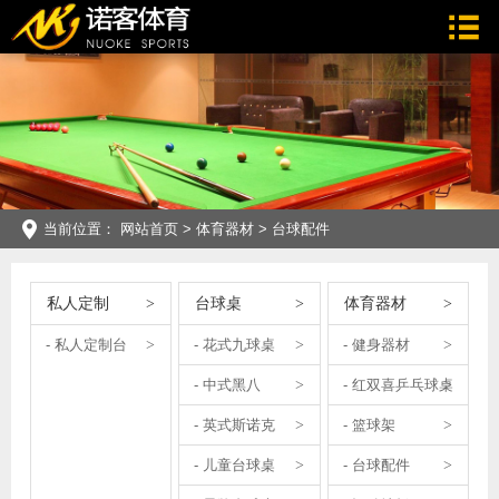
当前位置：
网站首页
>
体育器材
>
台球配件
私人定制
台球桌
体育器材
- 私人定制台
- 花式九球桌
- 健身器材
- 中式黑八
- 红双喜乒乓球桌
- 英式斯诺克
- 篮球架
- 儿童台球桌
- 台球配件