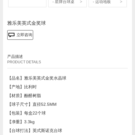
- 星牌台球桌
- 运动地板
雅乐美英式金奖球
立即咨询
产品描述
PRODUCT DETAILS
【品名】雅乐美英式金奖水晶球
【产地】比利时
【材质】酚醛树脂
【球子尺寸】直径52.5MM
【包装】每盒22个球
【净重】3.3kg
【台球打法】英式斯诺克台球